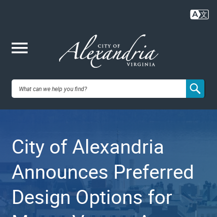
Skip
to
main
content
Me
City of
nu
Alexandria,
City of Alexandria
VA
Announces Preferred
Design Options for